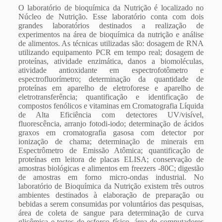
O laboratório de bioquímica da Nutrição é localizado no
Núcleo de Nutrição. Esse laboratório conta com dois
grandes laboratórios destinados a realização de
experimentos na área de bioquímica da nutrição e análise
de alimentos. As técnicas utilizadas são: dosagem de RNA
utilizando equipamento PCR em tempo real; dosagem de
proteínas, atividade enzimática, danos a biomoléculas,
atividade antioxidante em espectrofotômetro e
espectrofluorímetro; determinação da quantidade de
proteínas em aparelho de eletroforese e aparelho de
eletrotransferência; quantificação e identificação de
compostos fenólicos e vitaminas em Cromatografia Líquida
de Alta Eficiência com detectores UV/visível,
fluorescência, arranjo fotodi-iodo; determinação de ácidos
graxos em cromatografia gasosa com detector por
ionização de chama; determinação de minerais em
Espectrômetro de Emissão Atômica; quantificação de
proteínas em leitora de placas ELISA; conservação de
amostras biológicas e alimentos em freezers -80C; digestão
de amostras em forno micro-ondas industrial. No
laboratório de Bioquímica da Nutrição existem três outros
ambientes destinados à elaboração de preparação ou
bebidas a serem consumidas por voluntários das pesquisas,
área de coleta de sangue para determinação de curva
glicêmica e testes de esforço físico, área de computadores