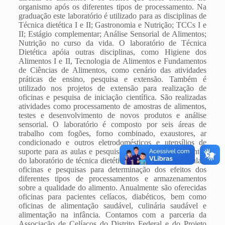
organismo após os diferentes tipos de processamento. Na
graduação este laboratório é utilizado para as disciplinas de
Técnica dietética I e II; Gastronomia e Nutrição; TCCs I e
II; Estágio complementar; Análise Sensorial de Alimentos;
Nutrição no curso da vida. O laboratório de Técnica
Dietética apóia outras disciplinas, como Higiene dos
Alimentos I e II, Tecnologia de Alimentos e Fundamentos
de Ciências de Alimentos, como cenário das atividades
práticas de ensino, pesquisa e extensão. Também é
utilizado nos projetos de extensão para realização de
oficinas e pesquisa de iniciação científica. São realizadas
atividades como processamento de amostras de alimentos,
testes e desenvolvimento de novos produtos e análise
sensorial. O laboratório é composto por seis áreas de
trabalho com fogões, forno combinado, exaustores, ar
condicionado e outros eletrodomésticos e utensílios de
suporte para as aulas e pesquisas. Todos os equipamentos
do laboratório de técnica dietética são utilizados nas aulas,
oficinas e pesquisas para determinação dos efeitos dos
diferentes tipos de processamentos e armazenamentos
sobre a qualidade do alimento. Anualmente são oferecidas
oficinas para pacientes celíacos, diabéticos, bem como
oficinas de alimentação saudável, culinária saudável e
alimentação na infância. Contamos com a parceria da
Associação de Celíacos do Distrito Federal e do Projeto