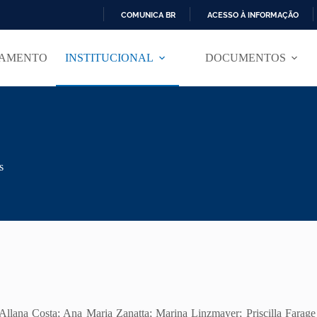
COMUNICA BR
ACESSO À INFORMAÇÃO
I
R
TAMENTO
INSTITUCIONAL
DOCUMENTOS
P
A
R
A
O
C
O
N
T
s
E
Ú
D
O
llana Costa; Ana Maria Zanatta; Marina Linzmayer; Priscilla Farage 