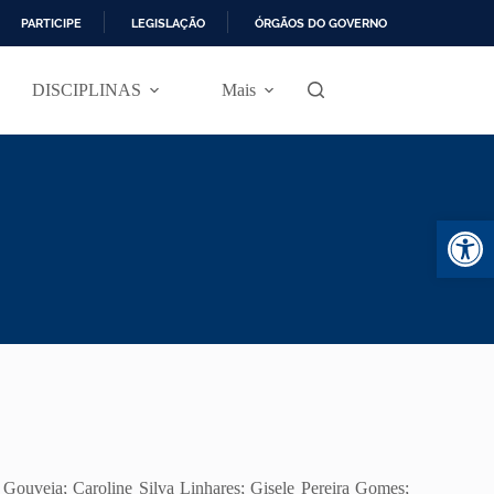
PARTICIPE
LEGISLAÇÃO
ÓRGÃOS DO GOVERNO
DISCIPLINAS
Mais
Abr
Gouveia; Caroline Silva Linhares; Gisele Pereira Gomes;