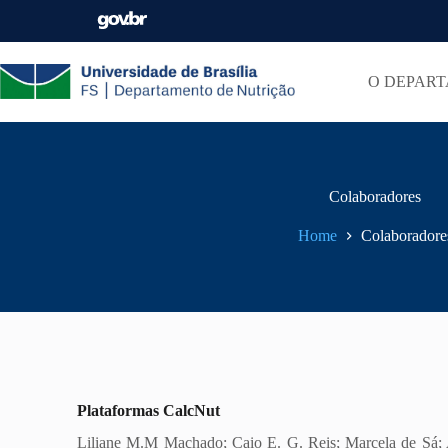
O DEPAR
Colaboradores
Home
Colaboradore
Plataformas CalcNut
Liliane M.M Machado; Caio E. G. Reis; Marcela de Sá; A